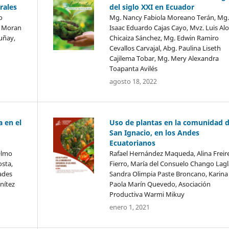
rales
del siglo XXI en Ecuador
o
Mg. Nancy Fabiola Moreano Terán, Mg.
r Moran
Isaac Eduardo Cajas Cayo, Mvz. Luis Al
uñay,
Chicaiza Sánchez, Mg. Edwin Ramiro
Cevallos Carvajal, Abg. Paulina Liseth
Cajilema Tobar, Mg. Mery Alexandra
Toapanta Avilés
agosto 18, 2022
a en el
Uso de plantas en la comunidad 
San Ignacio, en los Andes
Ecuatorianos
Olmo
Rafael Hernández Maqueda, Alina Freir
osta,
Fierro, María del Consuelo Chango Lagl
ades
Sandra Olimpia Paste Broncano, Karina
nítez
Paola Marín Quevedo, Asociación
Productiva Warmi Mikuy
enero 1, 2021