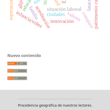
patrimonio cultural
educación
latacunga
salud
tic
esperanza
acreditación
familia
situación laboral
infancia/niñez
valores
cotopaxi
ciudades
innovación
Nuevo contenido
Procedencia geográfica de nuestros lectores.