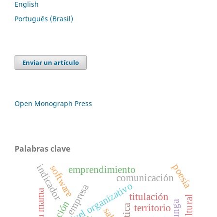
English
Português (Brasil)
Enviar un artículo
Open Monograph Press
Palabras clave
poesía
indicador
software
emprendimiento
comunicación
nivel organizativo
empresa
allpa mama
titulación
territorio
Ética