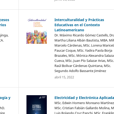
ocesos
Interculturalidad y Prácticas
rios
Educativas en el Contexto
Latinoamericano
jinga,
Dr. Máximo Ricardo Gómez Castells, Dra
CA.
Martha Liliana Albán Bautista, MBA. Mi
Marcelo Cárdenas, MSc. Lorena Maricel
Paucar Coque, MSc. Yadira Paola Borja
Brazales, MSc. Mónica Alexandra Salaza
Cueva, MSc. Juan Pío Salazar Arias, MSc.
Raúl Bolívar Cárdenas Quintana, MSc.
Segundo Adolfo Bassante Jiménez
abril 15, 2022
ogía y
Electricidad y Electrónica Aplicad
MSc. Edwin Homero Moreano Martínez
PhD.
MSc. Cristian Fabián Gallardo Molina, M
ire
Luis Rolando Cruz Panchi, MSc. Frankli