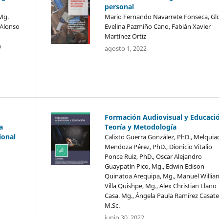
personal
Mg.
Mario Fernando Navarrete Fonseca, Glo
 Alonso
Evelina Pazmiño Cano, Fabián Xavier
Martínez Ortiz
h
agosto 1, 2022
Formación Audiovisual y Educaci
a
Teoría y Metodología
ional
Calixto Guerra González, PhD., Melquia
Mendoza Pérez, PhD., Dionicio Vitalio
Ponce Ruiz, PhD., Oscar Alejandro
Guaypatín Pico, Mg., Edwin Edison
Quinatoa Arequipa, Mg., Manuel Willia
Villa Quishpe, Mg., Alex Christian Llano
Casa. Mg., Ángela Paula Ramírez Casate
M.Sc.
junio 30, 2022