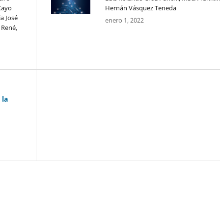
Cayo
Hernán Vásquez Teneda
a José
enero 1, 2022
 René,
 la